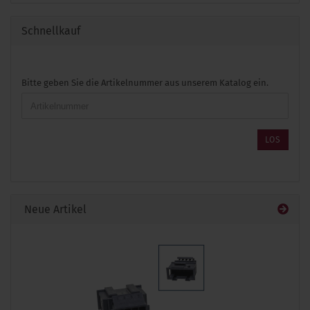
Schnellkauf
BITTE
Bitte geben Sie die Artikelnummer aus unserem Katalog ein.
GEBEN
SIE
DIE
ARTIKELNUMMER
LOS
AUS
UNSEREM
KATALOG
EIN.
Neue Artikel