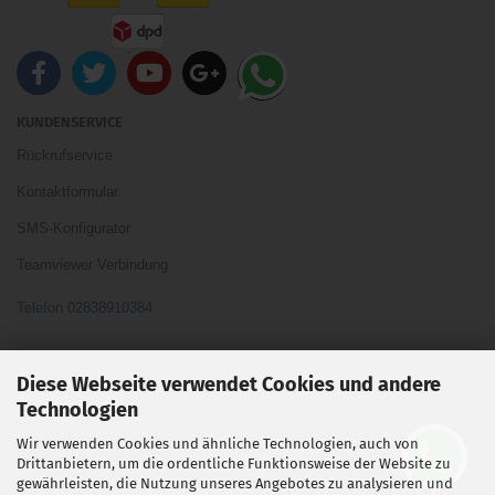
KUNDENSERVICE
Rückrufservice
Kontaktformular
SMS-Konfigurator
Teamviewer Verbindung
Telefon 02838910384
Ihre Meinung und Ideen sind uns Wichtig
Diese Webseite verwendet Cookies und andere
Technologien
Wir verwenden Cookies und ähnliche Technologien, auch von
Vertrag widerrufen
Drittanbietern, um die ordentliche Funktionsweise der Website zu
gewährleisten, die Nutzung unseres Angebotes zu analysieren und