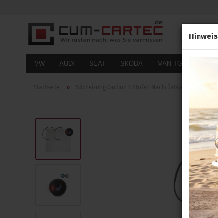
Alle
Hinweis
VW
AUDI
SEAT
SKODA
MAN TGE
FOR
»
Startseite
Sitzheizung Carbon 3 Stufen Nachrüstsatz passend fü