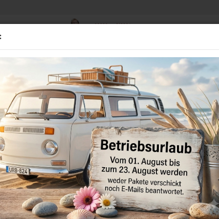
02838 - 910384
Suche...
:
Mo - Fr 8.00-16.00 Uhr
D
BMW
GEBRAUCHTTEILE
STANDHEIZUNGEN
MULTIME
r VW Crafter SY / SZ