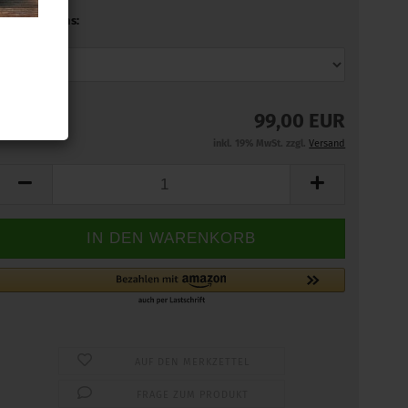
Einbau bei uns:
99,00 EUR
inkl. 19% MwSt. zzgl.
Versand
AUF DEN MERKZETTEL
FRAGE ZUM PRODUKT