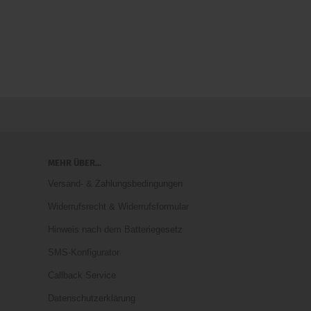
MEHR ÜBER...
Versand- & Zahlungsbedingungen
Widerrufsrecht & Widerrufsformular
Hinweis nach dem Batteriegesetz
SMS-Konfigurator
Callback Service
Datenschutzerklärung