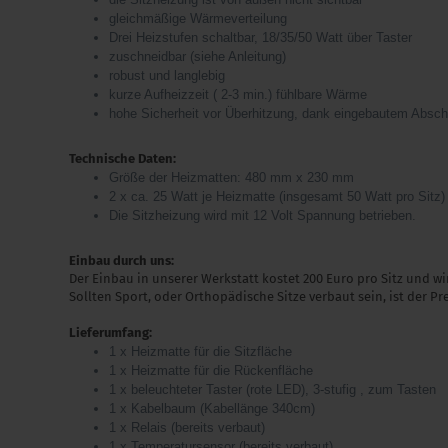
gleichmäßige Wärmeverteilung
Drei Heizstufen schaltbar, 18/35/50 Watt über Taster
zuschneidbar (siehe Anleitung)
robust und langlebig
kurze Aufheizzeit ( 2-3 min.) fühlbare Wärme
hohe Sicherheit vor Überhitzung, dank eingebautem Abscha
Technische Daten:
Größe der Heizmatten: 480 mm x 230 mm
2 x ca. 25 Watt je Heizmatte (insgesamt 50 Watt pro Sitz)
Die Sitzheizung wird mit 12 Volt Spannung betrieben.
Einbau durch uns:
Der Einbau in unserer Werkstatt kostet 200 Euro pro Sitz und w
Sollten Sport, oder Orthopädische Sitze verbaut sein, ist der Pr
Lieferumfang:
1 x Heizmatte für die Sitzfläche
1 x Heizmatte für die Rückenfläche
1 x beleuchteter Taster (rote LED), 3-stufig , zum Tasten
1 x Kabelbaum (Kabellänge 340cm)
1 x Relais (bereits verbaut)
1 x Temperatursensor (bereits verbaut)