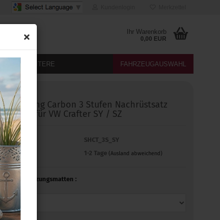
Kundenlogin
Merkzettel
Ihr Warenkorb
0,00 EUR
DIA
WEITERE
FAHRZEUGAUSWAHL
Sitzheizung Carbon 3 Stufen Nachrüstsatz
passend für VW Crafter SY / SZ
Art.Nr.:
SHCT_3S_SY
Lieferzeit:
1-2 Tage
(Ausland abweichend)
Sitz / Sitzheizungsmatten :