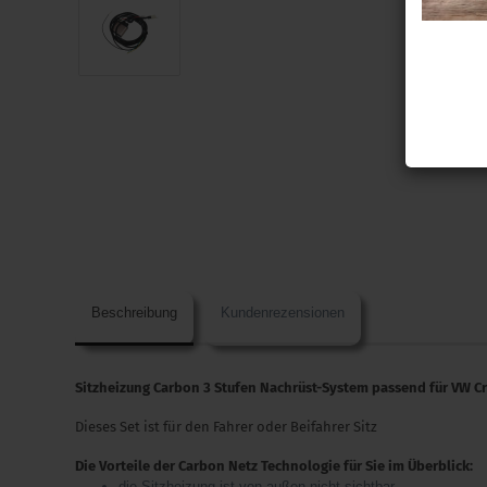
Beschreibung
Kundenrezensionen
Sitzheizung Carbon 3 Stufen Nachrüst-System passend für VW Cr
Dieses Set ist für den Fahrer oder Beifahrer Sitz
Die Vorteile der Carbon Netz Technologie für Sie im Überblick:
die Sitzheizung ist von außen nicht sichtbar