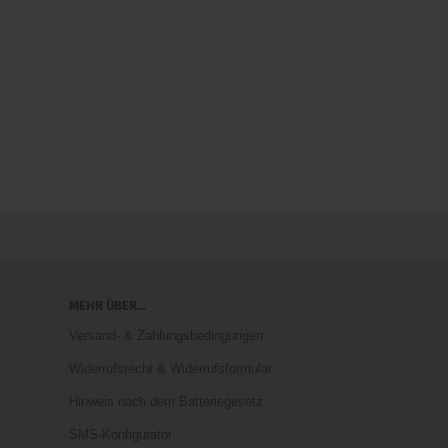
MEHR ÜBER...
Versand- & Zahlungsbedingungen
Widerrufsrecht & Widerrufsformular
Hinweis nach dem Batteriegesetz
SMS-Konfigurator