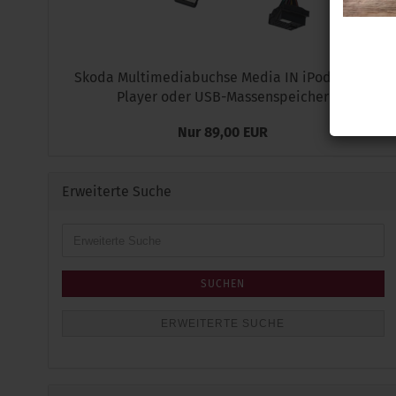
Skoda Multimediabuchse Media IN iPod mp3 -
Player oder USB-Massenspeicher
Nur 89,00 EUR
Erweiterte Suche
Erweiterte
Suche
SUCHEN
ERWEITERTE SUCHE