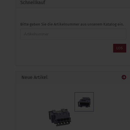
Schnellkauf
BITTE
Bitte geben Sie die Artikelnummer aus unserem Katalog ein.
GEBEN
SIE
DIE
ARTIKELNUMMER
LOS
AUS
UNSEREM
KATALOG
EIN.
Neue Artikel