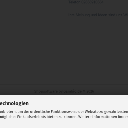
Telefon 02838910384
Ihre Meinung und Ideen sind uns Wi
Shopsoftware
by Gambio.de © 2026
Technologien
nbietern, um die ordentliche Funktionsweise der Website zu gewährleisten
ögliches Einkaufserlebnis bieten zu können. Weitere Informationen finden