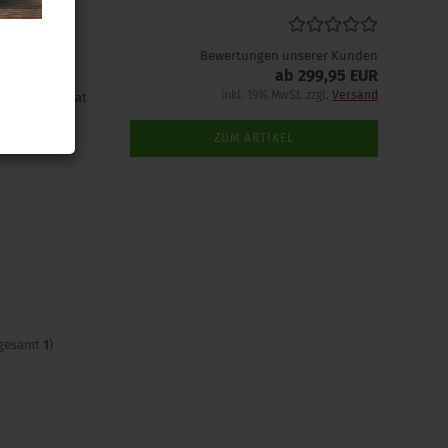
ür T91 LIN
Play
Bewertungen unserer Kunden
ab 299,95 EUR
inkl. 19% MwSt. zzgl.
Versand
 und einer Seat
ZUM ARTIKEL
sgesamt
1
)