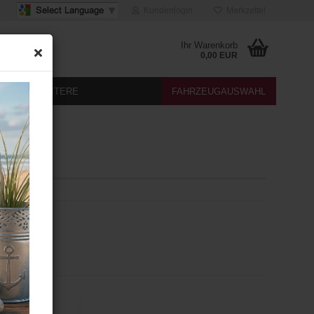
Kundenlogin
Merkzettel
Ihr Warenkorb
0,00 EUR
DIA
WEITERE
FAHRZEUGAUSWAHL
dheizung
ür Tarraco