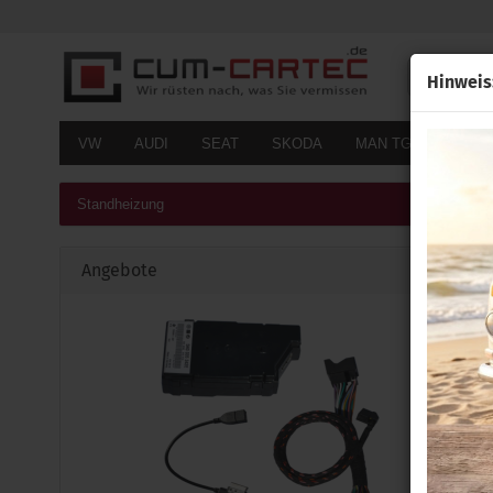
Alle
Hinweis
VW
AUDI
SEAT
SKODA
MAN TGE
FOR
Standheizung
Angebote