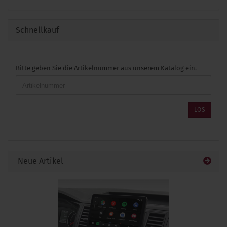
Schnellkauf
BITTE
Bitte geben Sie die Artikelnummer aus unserem Katalog ein.
GEBEN
SIE
DIE
ARTIKELNUMMER
LOS
AUS
UNSEREM
KATALOG
EIN.
Neue Artikel