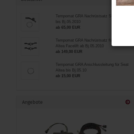
Tempomat GRA Nachrüstsatz Seat Altea
bis Bj.05.2010
ab 65,00 EUR
Tempomat GRA Nachrüstsatz für Seat
Altea Facelift ab Bj.05.2010
ab 149,00 EUR
Tempomat GRA Anschlussleitung für Seat
Altea bis Bj.05.10
ab 15,00 EUR
Angebote