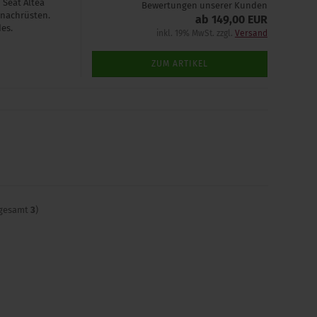
 Seat Altea
Bewertungen unserer Kunden
 nachrüsten.
ab 149,00 EUR
es.
inkl. 19% MwSt. zzgl.
Versand
ZUM ARTIKEL
sgesamt
3
)