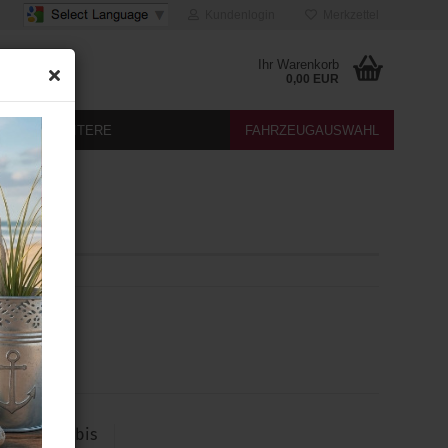
Kundenlogin
Merkzettel
Ihr Warenkorb
0,00 EUR
DIA
WEITERE
FAHRZEUGAUSWAHL
RA
eat Altea bis