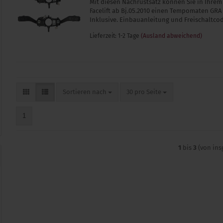
Mit diesen Nachrüstsatz können Sie in Ihrem
Facelift ab Bj.05.2010 einen Tempomaten GRA
Inklusive. Einbauanleitung und Freischaltcod
Lieferzeit: 1-2 Tage
(Ausland abweichend)
Sortieren nach
pro Seite
Sortieren nach
30 pro Seite
1
1
bis
3
(von in