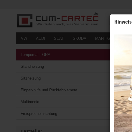
Alle
Hinweis
VW
AUDI
SEAT
SKODA
MAN TGE
FOR
Tempomat - GRA
Standheizung
Sitzheizung
Einparkhilfe und Rückfahrkamera
Multimedia
Freisprecheinrichtung
Bestseller