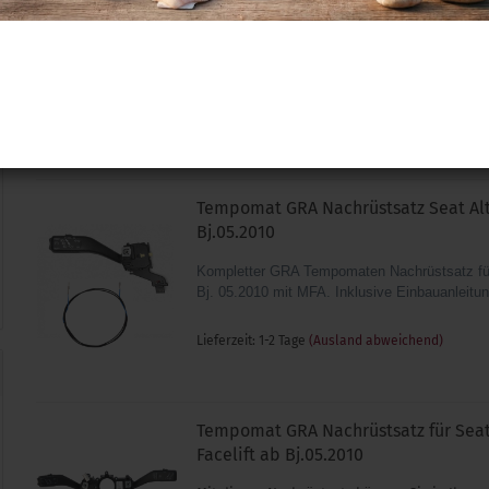
Bj.05.10
Mit unserer Anschlussleitung können Sie einen 
Ihrem Seat Altea bis Bj.05.10 anschliessen. Sie 
einen passenden Lenkstockschalter.
Lieferzeit: 1-2 Tage
(Ausland abweichend)
Tempomat GRA Nachrüstsatz Seat Alt
Bj.05.2010
Kompletter GRA Tempomaten Nachrüstsatz für
Bj. 05.2010 mit MFA. Inklusive Einbauanleitun
Lieferzeit: 1-2 Tage
(Ausland abweichend)
Tempomat GRA Nachrüstsatz für Seat
Facelift ab Bj.05.2010