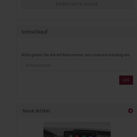
ERWEITERTE SUCHE
Schnellkauf
BITTE
Bitte geben Sie die Artikelnummer aus unserem Katalog ein.
GEBEN
SIE
DIE
ARTIKELNUMMER
LOS
AUS
UNSEREM
KATALOG
EIN.
Neue Artikel