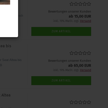
Tempomaten in
Bewertungen unserer Kunden
benötigen nur noch
ab 15,00 EUR
inkl. 19% MwSt. zzgl.
Versand
ZUM ARTIKEL
ea bis
 Seat Altea bis
Bewertungen unserer Kunden
g.
ab 65,00 EUR
inkl. 19% MwSt. zzgl.
Versand
ZUM ARTIKEL
 Altea