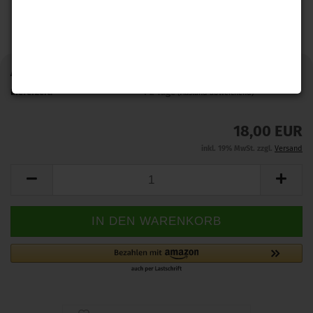
Art.Nr.:
QUADINSTALL
Lieferzeit:
1-2 Tage
(Ausland abweichend)
18,00 EUR
inkl. 19% MwSt. zzgl.
Versand