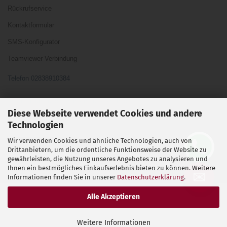
Rückrufservice
Kontaktformular
SMS-Konfigurator
Teamviewer Verbindung
Telefon 02838910384
Ihre Meinung und Ideen sind uns Wichtig
Diese Webseite verwendet Cookies und andere
Technologien
Wir verwenden Cookies und ähnliche Technologien, auch von
Vertrag widerrufen
Drittanbietern, um die ordentliche Funktionsweise der Website zu
gewährleisten, die Nutzung unseres Angebotes zu analysieren und
Ihnen ein bestmögliches Einkaufserlebnis bieten zu können. Weitere
Shopsoftware
by Gambio.de © 2026
✉
Informationen finden Sie in unserer
Datenschutzerklärung
.
Alle Akzeptieren
Weitere Informationen