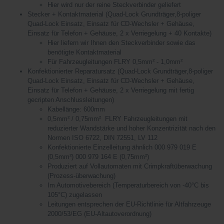
Hier wird nur der reine Steckverbinder geliefert
Stecker + Kontaktmaterial (Quad-Lock Grundträger,8-poliger
Quad-Lock Einsatz, Einsatz für CD-Wechsler + Gehäuse,
Einsatz für Telefon + Gehäuse, 2 x Verriegelung + 40 Kontakte)
Hier liefern wir Ihnen den Steckverbinder sowie das
benötigte Kontaktmaterial
Für Fahrzeugleitungen FLRY 0,5mm² - 1,0mm²
Konfektionierter Reparatursatz (Quad-Lock Grundträger,8-poliger
Quad-Lock Einsatz, Einsatz für CD-Wechsler + Gehäuse,
Einsatz für Telefon + Gehäuse, 2 x Verriegelung mit fertig
gecripten Anschlussleitungen)
Kabellänge: 600mm
0,5mm² / 0,75mm² FLRY Fahrzeugleitungen mit
reduzierter Wandstärke und hoher Konzentrizität nach den
Normen ISO 6722, DIN 72551, LV 112
Konfektionierte Einzelleitung ähnlich 000 979 019 E
(0,5mm²) 000 979 164 E (0,75mm²)
Produziert auf Vollautomaten mit Crimpkraftüberwachung
(Prozess-überwachung)
Im Automotivebereich (Temperaturbereich von -40°C bis
105°C) zugelassen
Leitungen entsprechen der EU-Richtlinie für Altfahrzeuge
2000/53/EG (EU-Altautoverordnung)