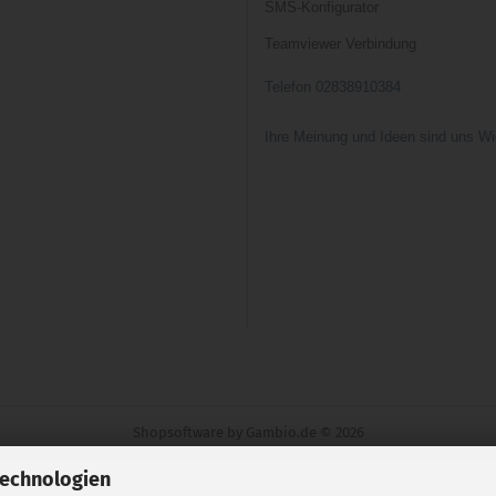
SMS-Konfigurator
Teamviewer Verbindung
Telefon 02838910384
Ihre Meinung und Ideen sind uns Wi
Shopsoftware
by Gambio.de © 2026
Technologien