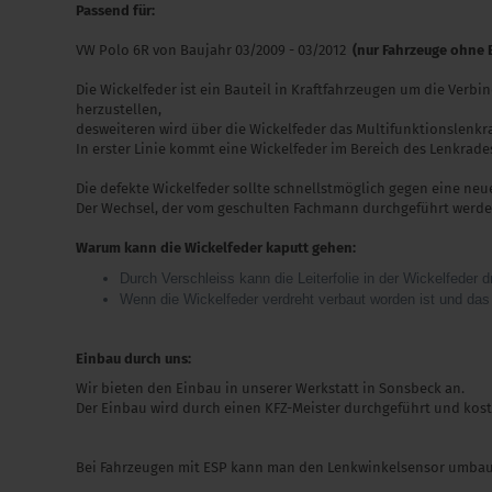
Passend für:
VW Polo 6R von Baujahr 03/2009 - 03/2012
(nur Fahrzeuge ohne E
Die Wickelfeder ist ein Bauteil in Kraftfahrzeugen um die Verb
herzustellen,
desweiteren wird über die Wickelfeder das Multifunktionslenkr
In erster Linie kommt eine Wickelfeder im Bereich des Lenkrade
Die defekte Wickelfeder sollte schnellstmöglich gegen eine neu
Der Wechsel, der vom geschulten Fachmann durchgeführt werden
Warum kann die Wickelfeder kaputt gehen:
Durch Verschleiss kann die Leiterfolie in der Wickelfeder
Wenn die Wickelfeder verdreht verbaut worden ist und das L
Einbau durch uns:
Wir bieten den Einbau in unserer Werkstatt in Sonsbeck an.
Der Einbau wird durch einen KFZ-Meister durchgeführt und kost
Bei Fahrzeugen mit ESP kann man den Lenkwinkelsensor umbauen,