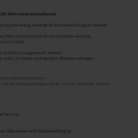
SP!. Bitte vorab kontrollieren)
indung vom Airbag Steuergerät zum Fahrerairbag im Lenkrad
ad (falls vorhanden) mit Strom und Daten versorgt.
s zum Einsatz.
es Ersatzteil ausgetauscht werden.
 sollte, ist schon nach wenigen Minuten vollzogen.
 drehen und durchscheuern.
enkrad volleingeschlagen wurde, wird die Leiterfolie zerstört.
et 50 Euro.
 falls dieser noch funktionsfähig ist.