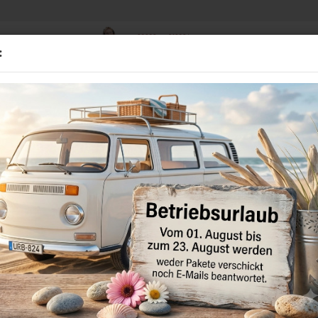
02838 - 910384
Suche...
:
Mo - Fr 8.00-16.00 Uhr
D
BMW
GEBRAUCHTTEILE
STANDHEIZUNGEN
MULTIME
 VW Airbag Wickelfeder für VW POLO 6R bis 03.2012