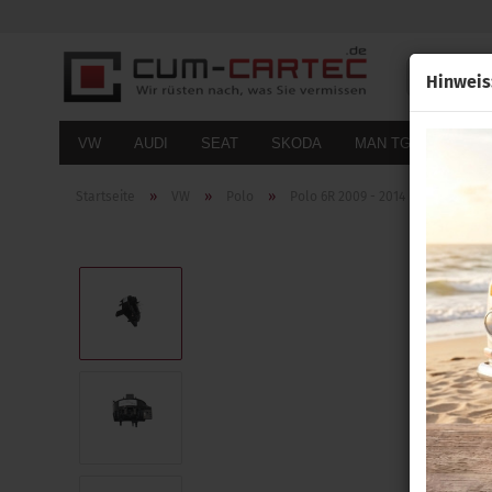
Alle
Hinweis
VW
AUDI
SEAT
SKODA
MAN TGE
FOR
»
»
»
»
Startseite
VW
Polo
Polo 6R 2009 - 2014
Original