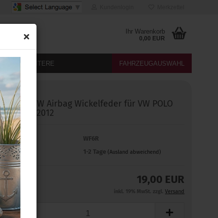
Kundenlogin
Merkzettel
Ihr Warenkorb
0,00 EUR
DIA
WEITERE
FAHRZEUGAUSWAHL
Original VW Airbag Wickelfeder für VW POLO
6R bis 03.2012
Art.Nr.:
WF6R
Lieferzeit:
1-2 Tage
(Ausland abweichend)
19,00 EUR
inkl. 19% MwSt. zzgl.
Versand