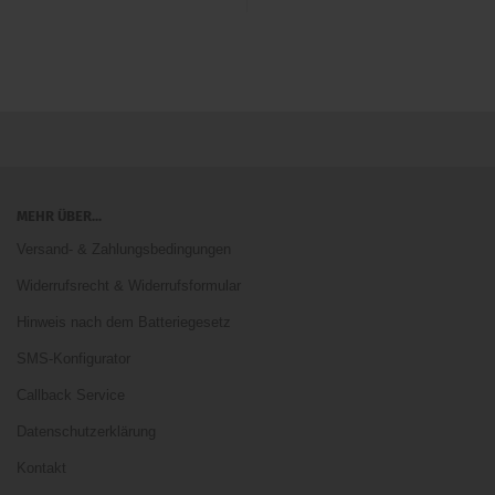
MEHR ÜBER...
Versand- & Zahlungsbedingungen
Widerrufsrecht & Widerrufsformular
Hinweis nach dem Batteriegesetz
SMS-Konfigurator
Callback Service
Datenschutzerklärung
Kontakt