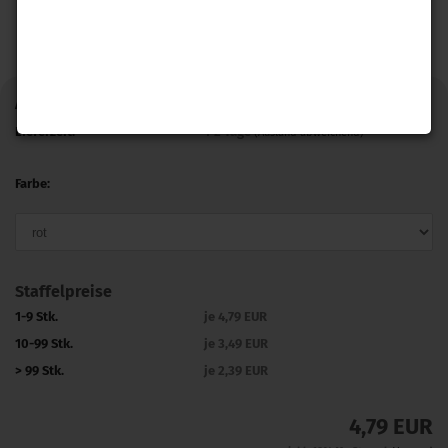
Art.Nr.:
KK10
Lieferzeit:
1-2 Tage
(Ausland abweichend)
Farbe:
Staffelpreise
1-9 Stk.
je 4,79 EUR
10-99 Stk.
je 3,49 EUR
> 99 Stk.
je 2,39 EUR
4,79 EUR