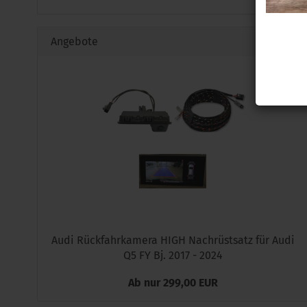
Angebote
Audi Rückfahrkamera HIGH Nachrüstsatz für Audi
Q5 FY Bj. 2017 - 2024
Ab nur 299,00 EUR