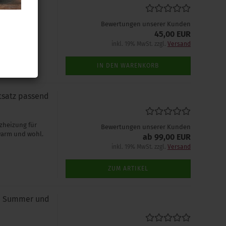
Sie das
Bewertungen unserer Kunden
einfach
45,00 EUR
ung.
inkl. 19% MwSt. zzgl.
Versand
IN DEN WARENKORB
tsatz passend
zheizung für
Bewertungen unserer Kunden
warm und wohl.
ab 99,00 EUR
inkl. 19% MwSt. zzgl.
Versand
ZUM ARTIKEL
l. Summer und