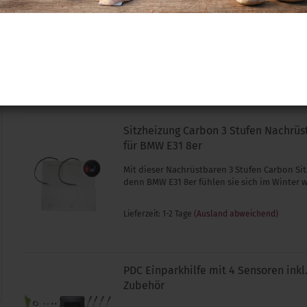
8er ( E31 )
Mit diesem Plug&Play Nachrüstsatz, können 
Komfortblinken, in Ihrem BMW 8er E31, ganz 
nachrüsten. Ohne anschliessende Freischalt
Lieferzeit: 1-2 Tage
(Ausland abweichend)
Sitzheizung Carbon 3 Stufen Nachrüs
für BMW E31 8er
Mit dieser Nachrüstbaren 3 Stufen Carbon Sit
denn BMW E31 8er fühlen sie sich im Winter 
Lieferzeit: 1-2 Tage
(Ausland abweichend)
PDC Einparkhilfe mit 4 Sensoren ink
Zubehör