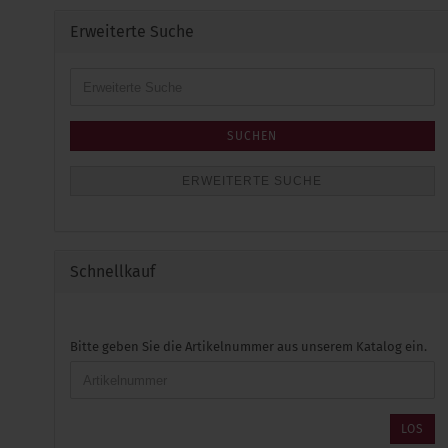
Erweiterte Suche
Erweiterte
Suche
SUCHEN
ERWEITERTE SUCHE
Schnellkauf
BITTE
Bitte geben Sie die Artikelnummer aus unserem Katalog ein.
GEBEN
SIE
DIE
ARTIKELNUMMER
LOS
AUS