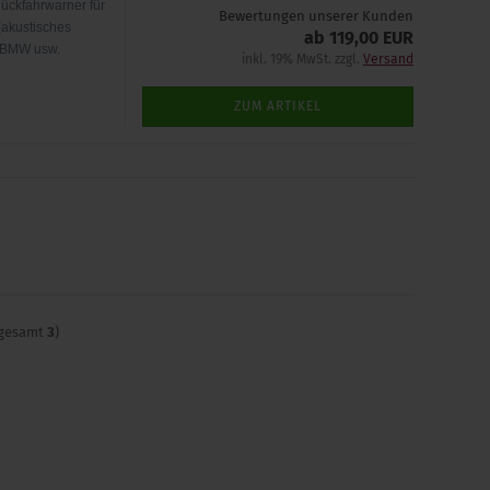
ückfahrwarner für
Bewertungen unserer Kunden
(akustisches
ab 119,00 EUR
i BMW usw.
inkl. 19% MwSt. zzgl.
Versand
ZUM ARTIKEL
sgesamt
3
)