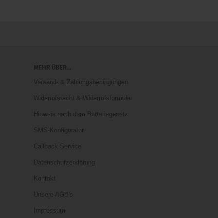
MEHR ÜBER...
Versand- & Zahlungsbedingungen
Widerrufsrecht & Widerrufsformular
Hinweis nach dem Batteriegesetz
SMS-Konfigurator
Callback Service
Datenschutzerklärung
Kontakt
Unsere AGB's
Impressum