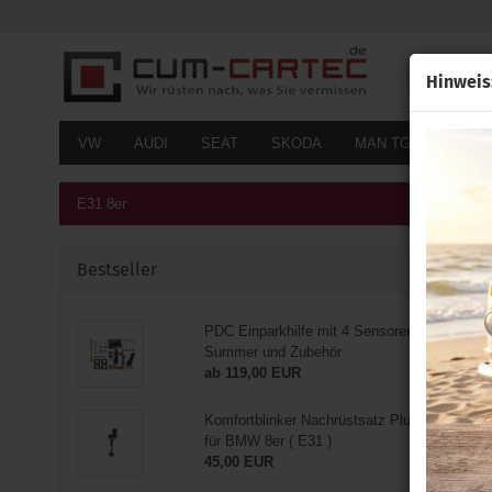
Alle
Hinweis
VW
AUDI
SEAT
SKODA
MAN TGE
FOR
E31 8er
Bestseller
PDC Einparkhilfe mit 4 Sensoren inkl.
Summer und Zubehör
ab 119,00 EUR
Komfortblinker Nachrüstsatz Plug&Play
für BMW 8er ( E31 )
45,00 EUR