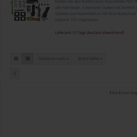
Nutzen Sie den Komfort einer Einparkhilfe PDC R
alle Fahrzeuge, 4 Sensoren System mit Summer 
System) zum Nachrüsten in VW Seat Skoda Aud
natürlich TÜV zugelassen.
Lieferzeit: 1-2 Tage
(Ausland abweichend)
Sortieren nach
pro Seite
Sortieren nach
30 pro Seite
1
1
bis
3
(von in