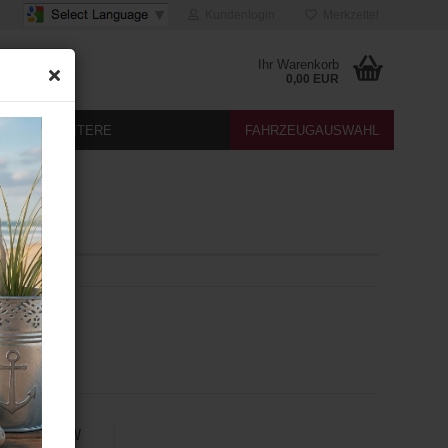
Kundenlogin
Merkzettel
Ihr Warenkorb
0,00 EUR
DIA
WEITERE
FAHRZEUGAUSWAHL
lay für BMW