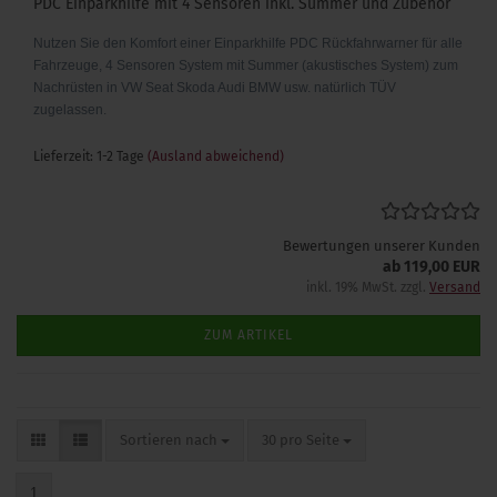
PDC Einparkhilfe mit 4 Sensoren inkl. Summer und Zubehör
Nutzen Sie den Komfort einer Einparkhilfe PDC Rückfahrwarner für alle
Fahrzeuge, 4 Sensoren System mit Summer (akustisches System) zum
Nachrüsten in VW Seat Skoda Audi BMW usw. natürlich TÜV
zugelassen.
Lieferzeit: 1-2 Tage
(Ausland abweichend)
Bewertungen unserer Kunden
ab 119,00 EUR
inkl. 19% MwSt. zzgl.
Versand
ZUM ARTIKEL
Sortieren nach
pro Seite
Sortieren nach
30 pro Seite
1