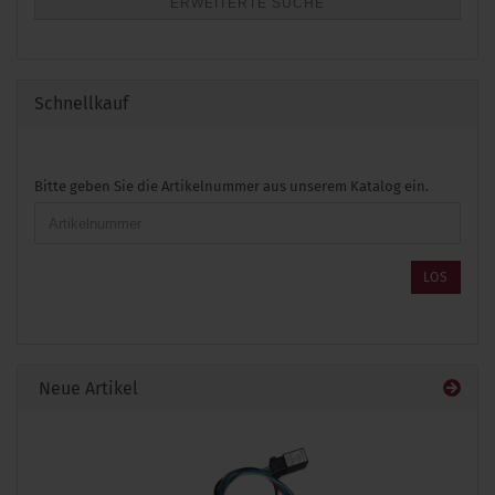
ERWEITERTE SUCHE
Schnellkauf
BITTE
Bitte geben Sie die Artikelnummer aus unserem Katalog ein.
GEBEN
SIE
DIE
ARTIKELNUMMER
LOS
AUS
UNSEREM
KATALOG
EIN.
Neue Artikel