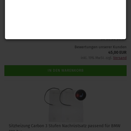
Rüsten Sie in Ihrem BMW 7er E23 einen Komfortblinker nach. Mit
unserem Nachrüstsatz ist der Einbau schnell und einfach.
Lieferzeit: 1-2 Tage
(Ausland abweichend)
Bewertungen unserer Kunden
45,00 EUR
inkl. 19% MwSt. zzgl.
Versand
IN DEN WARENKORB
Sitzheizung Carbon 3 Stufen Nachrüstsatz passend für BMW