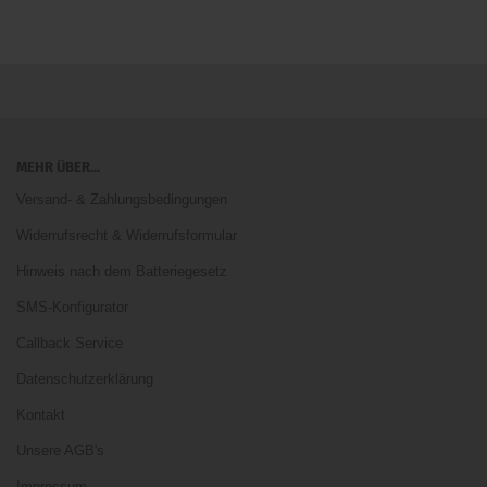
MEHR ÜBER...
Versand- & Zahlungsbedingungen
Widerrufsrecht & Widerrufsformular
Hinweis nach dem Batteriegesetz
SMS-Konfigurator
Callback Service
Datenschutzerklärung
Kontakt
Unsere AGB's
Impressum