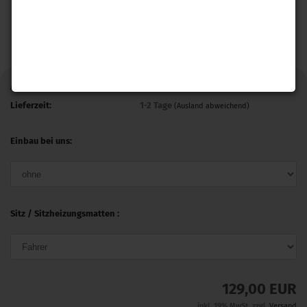
Art.Nr.:
SHCT_AT-71F
Lieferzeit:
1-2 Tage
(Ausland abweichend)
Einbau bei uns:
Sitz / Sitzheizungsmatten :
129,00 EUR
inkl. 19% MwSt. zzgl.
Versand