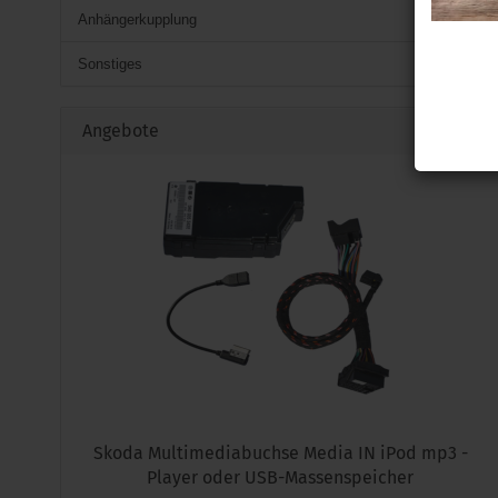
Anhängerkupplung
Sonstiges
Angebote
Skoda Multimediabuchse Media IN iPod mp3 -
Player oder USB-Massenspeicher