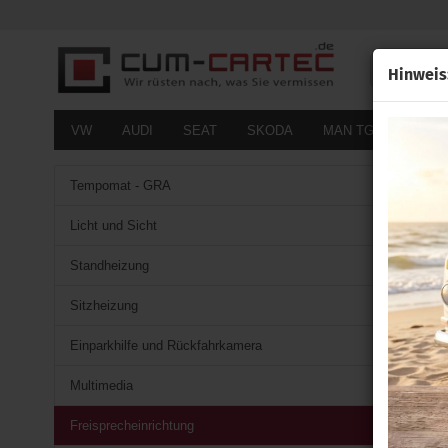
Alle
Hinweis
VW
AUDI
SEAT
SKODA
MAN TGE
FOR
Tempomat - GRA
Licht und Sicht
Standheizung
Sitzheizung
Einparkhilfe und Rückfahrkamera
Multimedia
Freisprecheinrichtung