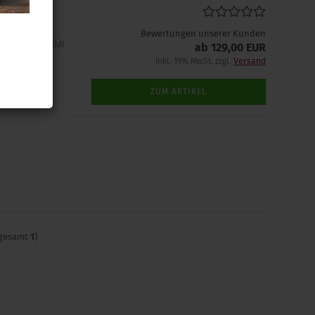
originalen
Bewertungen unserer Kunden
uetooth" für MMI
ab 129,00 EUR
inkl. 19% MwSt. zzgl.
Versand
ZUM ARTIKEL
sgesamt
1
)