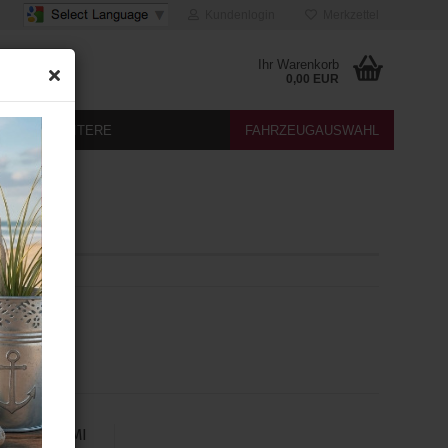
Kundenlogin
Merkzettel
Ihr Warenkorb
0,00 EUR
DIA
WEITERE
FAHRZEUGAUSWAHL
echeinrichtung
für Audi MMI