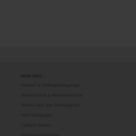
MEHR ÜBER...
Versand- & Zahlungsbedingungen
Widerrufsrecht & Widerrufsformular
Hinweis nach dem Batteriegesetz
SMS-Konfigurator
Callback Service
Datenschutzerklärung