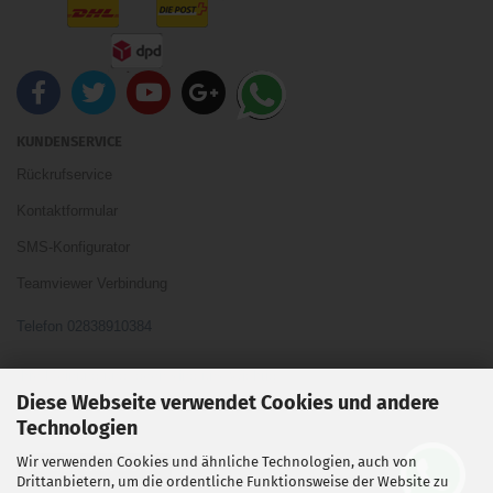
KUNDENSERVICE
Rückrufservice
Kontaktformular
SMS-Konfigurator
Teamviewer Verbindung
Telefon 02838910384
Ihre Meinung und Ideen sind uns Wichtig
Diese Webseite verwendet Cookies und andere
Technologien
Wir verwenden Cookies und ähnliche Technologien, auch von
Vertrag widerrufen
Drittanbietern, um die ordentliche Funktionsweise der Website zu