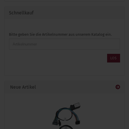
Schnellkauf
BITTE
Bitte geben Sie die Artikelnummer aus unserem Katalog ein.
GEBEN
SIE
DIE
ARTIKELNUMMER
LOS
AUS
UNSEREM
KATALOG
EIN.
Neue Artikel