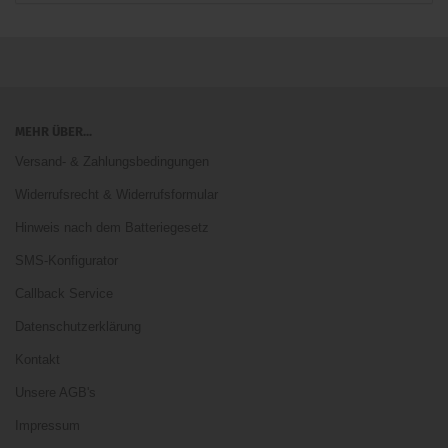
MEHR ÜBER...
Versand- & Zahlungsbedingungen
Widerrufsrecht & Widerrufsformular
Hinweis nach dem Batteriegesetz
SMS-Konfigurator
Callback Service
Datenschutzerklärung
Kontakt
Unsere AGB's
Impressum