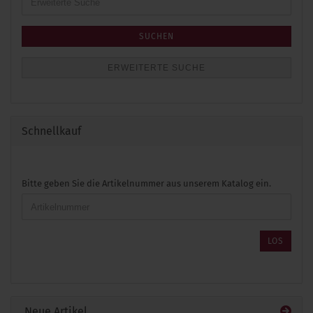
Suche
SUCHEN
ERWEITERTE SUCHE
Schnellkauf
BITTE
Bitte geben Sie die Artikelnummer aus unserem Katalog ein.
GEBEN
SIE
DIE
ARTIKELNUMMER
LOS
AUS
UNSEREM
KATALOG
EIN.
Neue Artikel