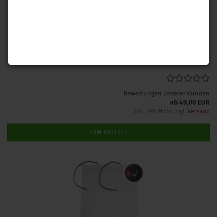
Dieser Kabelsatz wird verwendet um eine nachgerüstete
Sitzheizung an die originalen Sitzheizungsregler in Ihrem Fahrzeug
anzuschließen.
Lieferzeit: 1-2 Tage
(Ausland abweichend)
Bewertungen unserer Kunden
ab 49,00 EUR
inkl. 19% MwSt. zzgl.
Versand
ZUM ARTIKEL