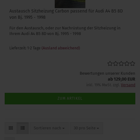
Austausch Sitzheizung Carbon passend für Audi A4 B5 8D
von Bj. 1995 - 1998
Für den Austausch, oder zur Nachrüstung der Sitzheizung in
Ihrem Audi A4 B5 8D von Bj. 1995 - 1998
Lieferzeit: 1-2 Tage
(Ausland abweichend)
Bewertungen unserer Kunden
ab 129,00 EUR
inkl. 19% MwSt. zzgl.
Versand
ZUM ARTIKEL
Sortieren nach
pro Seite
Sortieren nach
30 pro Seite