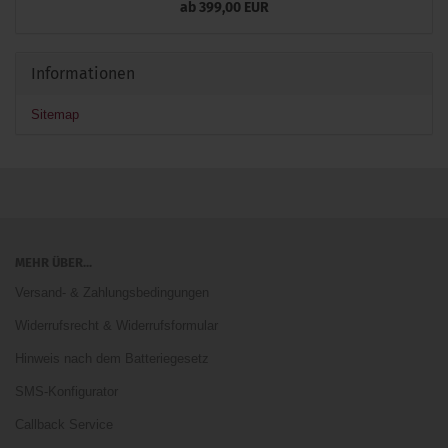
ab 399,00 EUR
Informationen
Sitemap
MEHR ÜBER...
Versand- & Zahlungsbedingungen
Widerrufsrecht & Widerrufsformular
Hinweis nach dem Batteriegesetz
SMS-Konfigurator
Callback Service