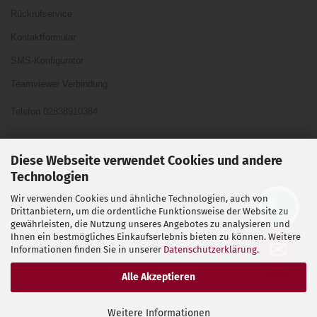
Rückrufservice
Kontaktformular
SMS-Konfigurator
Teamviewer Verbindung
Telefon 02838910384
Ihre Meinung und Ideen sind uns Wichtig
Diese Webseite verwendet Cookies und andere
Technologien
Wir verwenden Cookies und ähnliche Technologien, auch von
Vertrag widerrufen
Drittanbietern, um die ordentliche Funktionsweise der Website zu
gewährleisten, die Nutzung unseres Angebotes zu analysieren und
Ihnen ein bestmögliches Einkaufserlebnis bieten zu können. Weitere
Shopsoftware
by Gambio.de © 2026
✉
Informationen finden Sie in unserer
Datenschutzerklärung
.
Alle Akzeptieren
Weitere Informationen