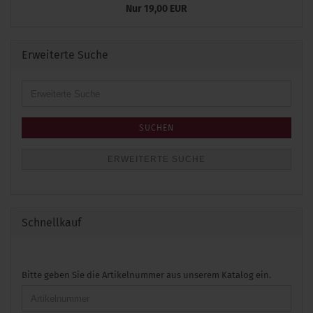
Nur 19,00 EUR
Erweiterte Suche
Erweiterte
Suche
SUCHEN
ERWEITERTE SUCHE
Schnellkauf
BITTE
Bitte geben Sie die Artikelnummer aus unserem Katalog ein.
GEBEN
SIE
DIE