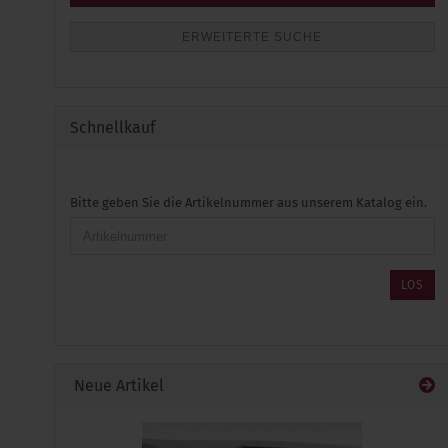
ERWEITERTE SUCHE
Schnellkauf
BITTE
Bitte geben Sie die Artikelnummer aus unserem Katalog ein.
GEBEN
SIE
DIE
ARTIKELNUMMER
LOS
AUS
UNSEREM
KATALOG
EIN.
Neue Artikel