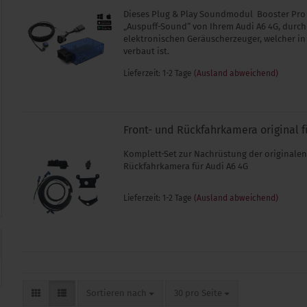
Dieses Plug & Play Soundmodul Booster Pro 
„Auspuff-Sound“ von Ihrem Audi A6 4G, durch
elektronischen Geräuscherzeuger, welcher in
verbaut ist.
Lieferzeit: 1-2 Tage
(Ausland abweichend)
Front- und Rückfahrkamera original f
Komplett-Set zur Nachrüstung der originalen
Rückfahrkamera für Audi A6 4G
Lieferzeit: 1-2 Tage
(Ausland abweichend)
Sortieren nach
pro Seite
Sortieren nach
30 pro Seite