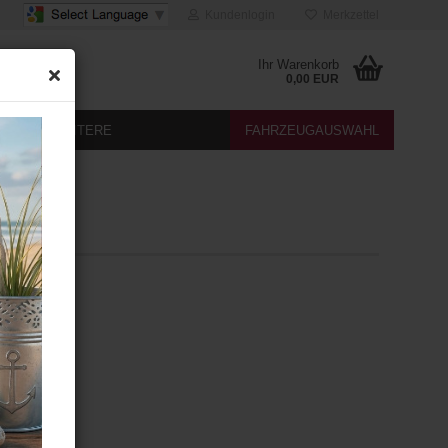
Kundenlogin
Merkzettel
Ihr Warenkorb
0,00 EUR
DIA
WEITERE
FAHRZEUGAUSWAHL