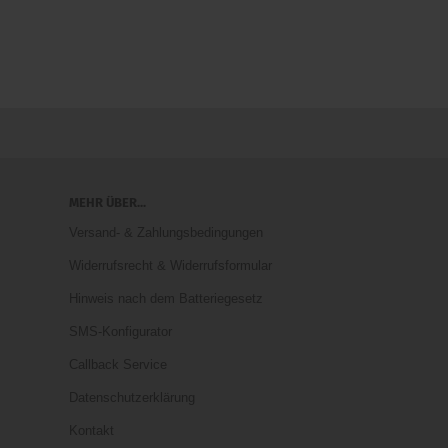
MEHR ÜBER...
Versand- & Zahlungsbedingungen
Widerrufsrecht & Widerrufsformular
Hinweis nach dem Batteriegesetz
SMS-Konfigurator
Callback Service
Datenschutzerklärung
Kontakt