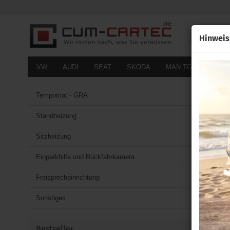
Alle
Hinweis
VW
AUDI
SEAT
SKODA
MAN TGE
FOR
Tempomat - GRA
Standheizung
Sitzheizung
Einparkhilfe und Rückfahrkamera
Freisprecheinrichtung
Sonstiges
Bestseller