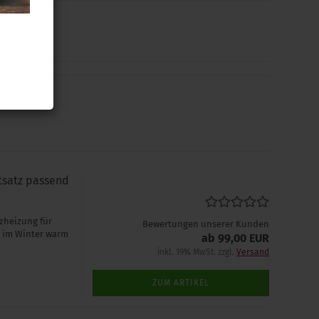
tsatz passend
zheizung für
Bewertungen unserer Kunden
ch im Winter warm
ab 99,00 EUR
inkl. 19% MwSt. zzgl.
Versand
ZUM ARTIKEL