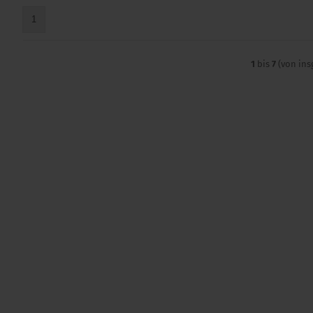
1
1
bis
7
(von in