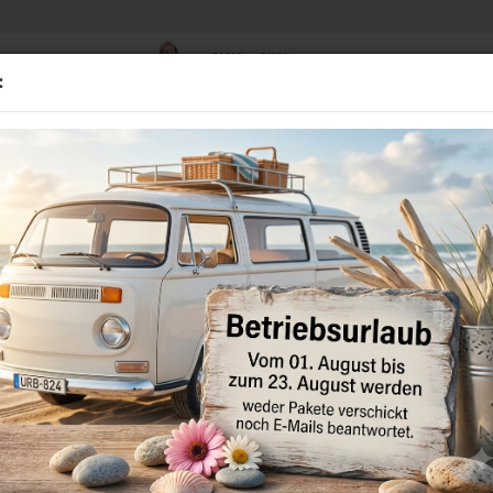
02838 - 910384
Suche...
:
Mo - Fr 8.00-16.00 Uhr
D
BMW
GEBRAUCHTTEILE
STANDHEIZUNGEN
MULTIME
»
»
»
Startseite
Audi
Audi A6
A6 4G 2011 - 2019
A6 4G 2011 - 2019