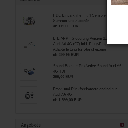
PDC Einparkhilfe mit 4 Sensoren inkl.
Summer und Zubehör
ab 119,00 EUR
LTE APP - Steuerung Version 11.XX für
Audi A6 4G (C7) inkl. Plug&Play
Adapterleitung für Standheizung
ab 299,95 EUR
Sound Booster Pro Active Sound Audi A6
4G TDI
366,00 EUR
Front- und Rückfahrkamera original für
Audi A6 4G
ab 1.599,00 EUR
Angebote