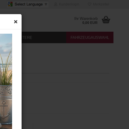
Kundenlogin
Merkzettel
Ihr Warenkorb
0,00 EUR
DIA
WEITERE
FAHRZEUGAUSWAHL
B Diagnose