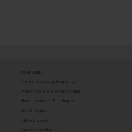
MEHR ÜBER...
Versand- & Zahlungsbedingungen
Widerrufsrecht & Widerrufsformular
Hinweis nach dem Batteriegesetz
SMS-Konfigurator
Callback Service
Datenschutzerklärung