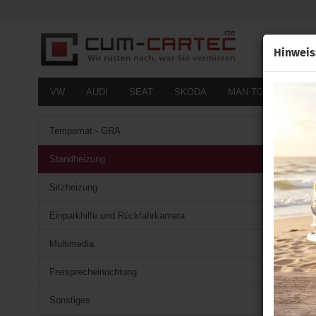
Alle
Hinweis
VW
AUDI
SEAT
SKODA
MAN TGE
FOR
Tempomat - GRA
Standheizung
Sitzheizung
Einparkhilfe und Rückfahrkamera
Multimedia
Freisprecheinrichtung
Sonstiges