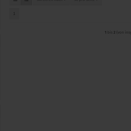
1
1
bis
2
(von in