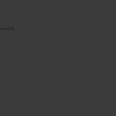
sgesamt
2
)