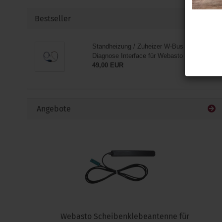
Bestseller
Standheizung / Zuheizer W-Bus / USB
Diagnose Interface für Webasto
49,00 EUR
Angebote
Webasto Scheibenklebeantenne für