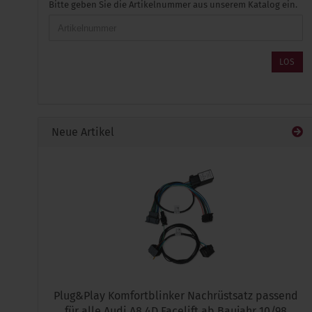
BITTE
Bitte geben Sie die Artikelnummer aus unserem Katalog ein.
GEBEN
SIE
DIE
ARTIKELNUMMER
LOS
AUS
UNSEREM
KATALOG
EIN.
Neue Artikel
Plug&Play Komfortblinker Nachrüstsatz passend
für alle Audi A8 4D Facelift ab Baujahr 10/98