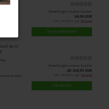
 Sie den
Bewertungen unserer Kunden
to-
49,00 EUR
der einzelnen
inkl. 19% MwSt. zzgl.
Versand
IN DEN WARENKORB
 Audi A6 4F
90
Play
Bewertungen unserer Kunden
ab 249,95 EUR
inkl. 19% MwSt. zzgl.
Versand
 und einer Audi
ZUM ARTIKEL